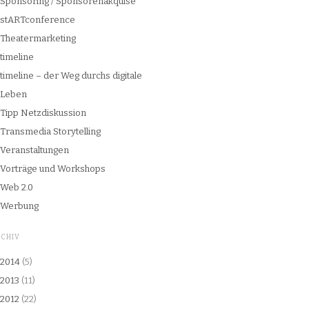
Sponsoring / Sponsorenakquise
stARTconference
Theatermarketing
timeline
timeline – der Weg durchs digitale
Leben
Tipp Netzdiskussion
Transmedia Storytelling
Veranstaltungen
Vorträge und Workshops
Web 2.0
Werbung
RCHIV
2014
(5)
2013
(11)
2012
(22)