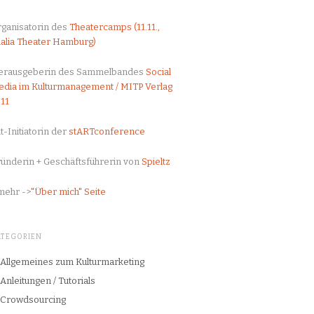
ganisatorin des
Theatercamps (11.11.,
alia Theater Hamburg)
erausgeberin des Sammelbandes
Social
dia im Kulturmanagement / MITP Verlag
11
t-Initiatorin der
stARTconference
ünderin + Geschäftsführerin von
Spieltz
mehr ->
"Über mich" Seite
ATEGORIEN
Allgemeines zum Kulturmarketing
Anleitungen / Tutorials
Crowdsourcing