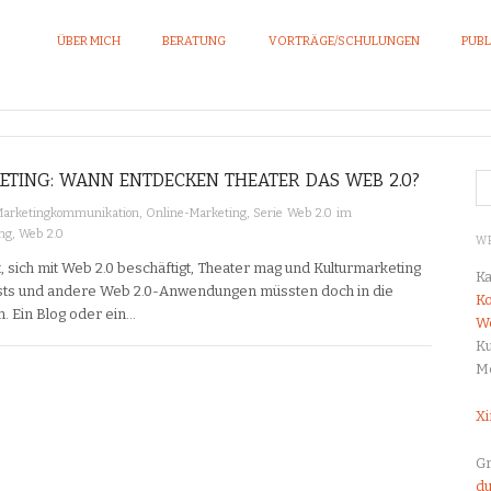
ÜBER MICH
BERATUNG
VORTRÄGE/SCHULUNGEN
PUBL
KETING: WANN ENTDECKEN THEATER DAS WEB 2.0?
Marketingkommunikation
,
Online-Marketing
,
Serie Web 2.0 im
ng
,
Web 2.0
WE
, sich mit Web 2.0 beschäftigt, Theater mag und Kulturmarketing
Ka
casts und andere Web 2.0-Anwendungen müssten doch in die
Ko
n. Ein Blog oder ein…
Wo
Ku
Me
Xi
G
du