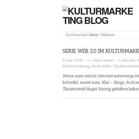
Durchsuchen:
Home
»
Podcasts
SERIE WEB 2.0 IM KULTURMAR
· von
· in
5. Juni 2008
Karin Janner
Internet
,
Kulturmarketing
,
Social Media
,
Theatermarketi
Wenn man viel im Internet unterwegs ist
betreibt, meint man: Klar – Blogs, Pod
Theaterwelt längst Einzug gehalten habe