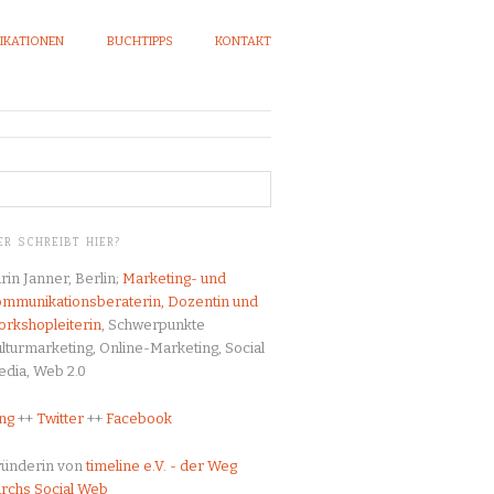
IKATIONEN
BUCHTIPPS
KONTAKT
R SCHREIBT HIER?
rin Janner, Berlin;
Marketing- und
mmunikationsberaterin, Dozentin und
rkshopleiterin
, Schwerpunkte
lturmarketing, Online-Marketing, Social
dia, Web 2.0
ng
++
Twitter
++
Facebook
ründerin von
timeline e.V. - der Weg
rchs Social Web