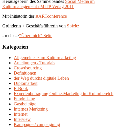
Herausgeberin des Sammelbandes
Social Media im
Kulturmanagement / MITP Verlag 2011
Mit-Initiatorin der
stARTconference
Gründerin + Geschäftsführerin von
Spieltz
- mehr ->
"Über mich" Seite
Kategorien
Allgemeines zum Kulturmarketing
Anleitungen / Tutorials
Crowdsourcing
Definitionen
der Weg durchs digitale Leben
Diplomarbeit
E-Book
Expertenbefragung Online-Marketing im Kulturbereich
Fundraising
Gastbeiträge
Internes Marketing
Internet
Interview
Kampagne / campaigning