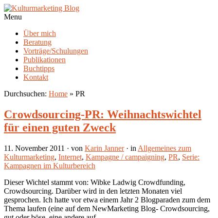
Menu
Über mich
Beratung
Vorträge/Schulungen
Publikationen
Buchtipps
Kontakt
Durchsuchen:
Home
»
PR
Crowdsourcing-PR: Weihnachtswichtel
für einen guten Zweck
11. November 2011
· von
Karin Janner
· in
Allgemeines zum
Kulturmarketing
,
Internet
,
Kampagne / campaigning
,
PR
,
Serie:
Kampagnen im Kulturbereich
Dieser Wichtel stammt von: Wibke Ladwig Crowdfunding,
Crowdsourcing. Darüber wird in den letzten Monaten viel
gesprochen. Ich hatte vor etwa einem Jahr 2 Blogparaden zum dem
Thema laufen (eine auf dem NewMarketing Blog- Crowdsourcing,
gut oder böse, eine andere auf…