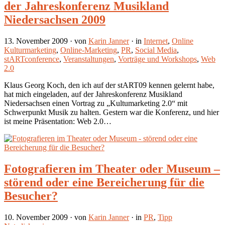
der Jahreskonferenz Musikland
Niedersachsen 2009
13. November 2009
· von
Karin Janner
· in
Internet
,
Online
Kulturmarketing
,
Online-Marketing
,
PR
,
Social Media
,
stARTconference
,
Veranstaltungen
,
Vorträge und Workshops
,
Web
2.0
Klaus Georg Koch, den ich auf der stART09 kennen gelernt habe,
hat mich eingeladen, auf der Jahreskonferenz Musikland
Niedersachsen einen Vortrag zu „Kultumarketing 2.0“ mit
Schwerpunkt Musik zu halten. Gestern war die Konferenz, und hier
ist meine Präsentation: Web 2.0…
Fotografieren im Theater oder Museum –
störend oder eine Bereicherung für die
Besucher?
10. November 2009
· von
Karin Janner
· in
PR
,
Tipp