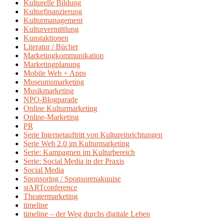
Kulturelle Bildung
Kulturfinanzierung
Kulturmanagement
Kulturvermittlung
Kunstaktionen
Literatur / Bücher
Marketingkommunikation
Marketingplanung
Mobile Web + Apps
Museumsmarketing
Musikmarketing
NPO-Blogparade
Online Kulturmarketing
Online-Marketing
PR
Serie Internetauftritt von Kultureinrichtungen
Serie Web 2.0 im Kulturmarketing
Serie: Kampagnen im Kulturbereich
Serie: Social Media in der Praxis
Social Media
Sponsoring / Sponsorenakquise
stARTconference
Theatermarketing
timeline
timeline – der Weg durchs digitale Leben