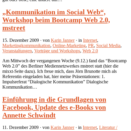
„Kommunikation im Social Web“,
Workshop beim Bootcamp Web 2.0,
mstreet
15. Dezember 2009
· von
Karin Janner
· in
Internet
,
Marketingkommunikation
,
Online-Marketing
,
PR
,
Social Media
,
Veranstaltungen
,
Vorträge und Workshops
,
Web 2.0
Am Mittwoch der vergangenen Woche (9.12.) fand das “Bootcamp
Web 2.0” des Berliner Mediennetzwerkes mstreet statt (hier die
mixxt-Seite dazu). Ich freue mich, dass Jörn Brunotte mich als
Referentin eingeladen hat, hier meine Präsentationen: 1.
Impulsreferat “Dialogische Kommunikation” Dialogische
Kommunikation…
Einführung in die Grundlagen von
Facebook, Update des e-Books von
Annette Schwindt
11. Dezember 2009
· von
Karin Janner
· in
Internet
,
Literatur /