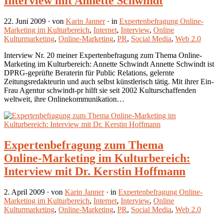
Interview mit Annette Schwindt
22. Juni 2009
· von
Karin Janner
· in
Expertenbefragung Online-
Marketing im Kulturbereich
,
Internet
,
Interview
,
Online
Kulturmarketing
,
Online-Marketing
,
PR
,
Social Media
,
Web 2.0
Interview Nr. 20 meiner Expertenbefragung zum Thema Online-
Marketing im Kulturbereich: Annette Schwindt Annette Schwindt ist
DPRG-geprüfte Beraterin für Public Relations, gelernte
Zeitungsredakteurin und auch selbst künstlerisch tätig. Mit ihrer Ein-
Frau Agentur schwindt-pr hilft sie seit 2002 Kulturschaffenden
weltweit, ihre Onlinekommunikation…
Expertenbefragung zum Thema
Online-Marketing im Kulturbereich:
Interview mit Dr. Kerstin Hoffmann
2. April 2009
· von
Karin Janner
· in
Expertenbefragung Online-
Marketing im Kulturbereich
,
Internet
,
Interview
,
Online
Kulturmarketing
,
Online-Marketing
,
PR
,
Social Media
,
Web 2.0