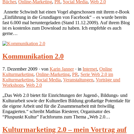
Bücher
,
Online-Marketing
,
PR
,
Social Media
,
Web 2.0
Annette Schwindt hat einen Vogel abgeschossen mit ihrem e-Book
„Einführung in die Grundlagen von Facebook“ – es wurde bereits
fast 6.000 mal heruntergeladen (Stand 11.12.2009). Auf ihrem Blog
ist es kostenlos zum Download zu haben. Ich empfehle es auch
gerne…
Kommunikation 2.0
7. Dezember 2009
· von
Karin Janner
· in
Internet
,
Online
Kulturmarketing
,
Online-Marketing
,
PR
,
Serie Web 2.0 im
Kulturmarketing
,
Social Media
,
Veranstaltungen
,
Vorträge und
Workshops
,
Web 2.0
„Das Web 2.0 bietet für Einrichtungen der Jugend-, Bildungs- und
Kulturarbeit sowie der Kulturellen Bildung großartige Potentiale für
die eigene Arbeit und für die Zusammenarbeit mit freiwillig
Engagierten.“ schreibt Mathias Riesterer, Organisator des
“Pluspunkt Kultur” Fachforums zum Thema „Web 2.0…
Kulturmarketing 2.0 – mein Vortrag auf