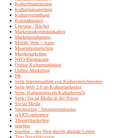
Kulturfinanzierung
Kulturmanagement
Kulturvermittlung
Kunstaktionen
Literatur / Bücher
Marketingkommunikation
Marketingplanung
Mobile Web + Apps
Museumsmarketing
Musikmarketing
NPO-Blogparade
Online Kulturmarketing
Online-Marketing
PR
Serie Internetauftritt von Kultureinrichtungen
Serie Web 2.0 im Kulturmarketing
Serie: Kampagnen im Kulturbereich
Serie: Social Media in der Praxis
Social Media
Sponsoring / Sponsorenakquise
stARTconference
Theatermarketing
timeline
timeline – der Weg durchs digitale Leben
Tipp Netzdiskussion