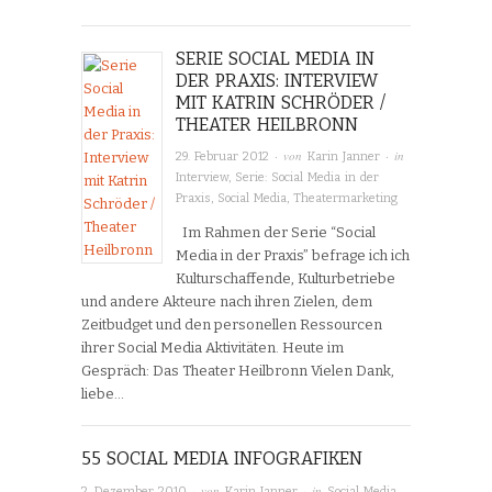
SERIE SOCIAL MEDIA IN
DER PRAXIS: INTERVIEW
MIT KATRIN SCHRÖDER /
THEATER HEILBRONN
· von
· in
29. Februar 2012
Karin Janner
Interview
,
Serie: Social Media in der
Praxis
,
Social Media
,
Theatermarketing
Im Rahmen der Serie “Social
Media in der Praxis” befrage ich ich
Kulturschaffende, Kulturbetriebe
und andere Akteure nach ihren Zielen, dem
Zeitbudget und den personellen Ressourcen
ihrer Social Media Aktivitäten. Heute im
Gespräch: Das Theater Heilbronn Vielen Dank,
liebe…
55 SOCIAL MEDIA INFOGRAFIKEN
· von
· in
2. Dezember 2010
Karin Janner
Social Media