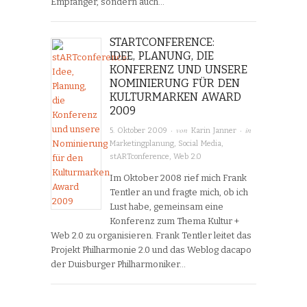
Empfänger, sondern auch…
STARTCONFERENCE:
IDEE, PLANUNG, DIE
KONFERENZ UND UNSERE
NOMINIERUNG FÜR DEN
KULTURMARKEN AWARD
2009
· von
· in
5. Oktober 2009
Karin Janner
Marketingplanung
,
Social Media
,
stARTconference
,
Web 2.0
Im Oktober 2008 rief mich Frank
Tentler an und fragte mich, ob ich
Lust habe, gemeinsam eine
Konferenz zum Thema Kultur +
Web 2.0 zu organisieren. Frank Tentler leitet das
Projekt Philharmonie 2.0 und das Weblog dacapo
der Duisburger Philharmoniker…