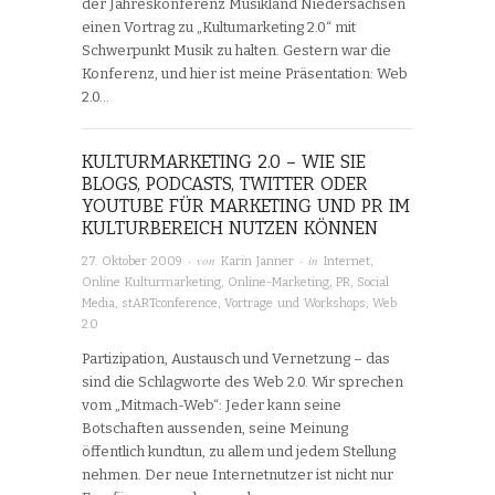
der Jahreskonferenz Musikland Niedersachsen
einen Vortrag zu „Kultumarketing 2.0“ mit
Schwerpunkt Musik zu halten. Gestern war die
Konferenz, und hier ist meine Präsentation: Web
2.0…
KULTURMARKETING 2.0 – WIE SIE
BLOGS, PODCASTS, TWITTER ODER
YOUTUBE FÜR MARKETING UND PR IM
KULTURBEREICH NUTZEN KÖNNEN
· von
· in
27. Oktober 2009
Karin Janner
Internet
,
Online Kulturmarketing
,
Online-Marketing
,
PR
,
Social
Media
,
stARTconference
,
Vorträge und Workshops
,
Web
2.0
Partizipation, Austausch und Vernetzung – das
sind die Schlagworte des Web 2.0. Wir sprechen
vom „Mitmach-Web“: Jeder kann seine
Botschaften aussenden, seine Meinung
öffentlich kundtun, zu allem und jedem Stellung
nehmen. Der neue Internetnutzer ist nicht nur