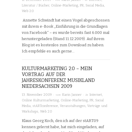
Literatur / Bücher
,
Online-Marketing
,
PR
,
Social Media
,
Web 2.0
Annette Schwindt hat einen Vogel abgeschossen
mit ihrem e-Book „Einführung in die Grundlagen
von Facebook“ – es wurde bereits fast 6.000 mal
heruntergeladen (Stand 11.12.2009). Auf ihrem
Blog ist es kostenlos zum Download zu haben.
Ich empfehle es auch gerne…
KULTURMARKETING 2.0 – MEIN
VORTRAG AUF DER
JAHRESKONFERENZ MUSIKLAND
NIEDERSACHSEN 2009
· von
· in
13. November 2009
Karin Janner
Internet
,
Online Kulturmarketing
,
Online-Marketing
,
PR
,
Social
Media
,
stARTconference
,
Veranstaltungen
,
Vorträge und
Workshops
,
Web 2.0
Klaus Georg Koch, den ich auf der stART09
kennen gelernt habe, hat mich eingeladen, auf